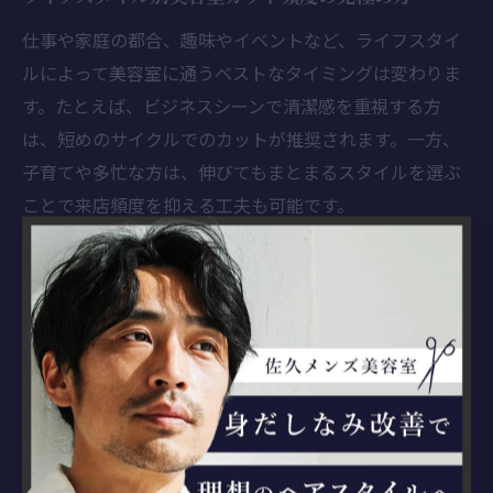
仕事や家庭の都合、趣味やイベントなど、ライフスタイ
ルによって美容室に通うベストなタイミングは変わりま
す。たとえば、ビジネスシーンで清潔感を重視する方
は、短めのサイクルでのカットが推奨されます。一方、
子育てや多忙な方は、伸びてもまとまるスタイルを選ぶ
ことで来店頻度を抑える工夫も可能です。
軽井沢町のようなリゾート地では、季節ごとのイベント
や旅行に合わせてスタイルチェンジを希望する声も多い
です。美容室では、ライフイベントや季節に合わせたカ
ットプランを提案してくれることもあります。
自分に合った頻度を見極めるには、最初に美容師とじっ
くり相談し、生活リズムや髪の悩みに合わせてプランニ
ングすることが大切です。