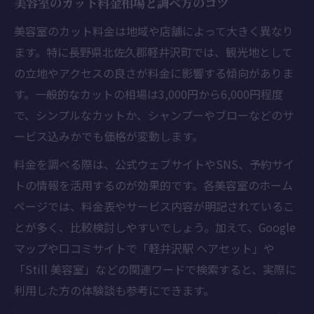
美容室のカット料金相場と調べ方のコツ
カット頻度で変わる美容室の選び方ガイド
美容室のカット料金は地域や店舗によって大きく異なり
美容室で理想のヘアスタイルを保つ通い方
ます。特に長野県北佐久郡軽井沢町では、観光地として
ライフスタイル別美容室カット頻度の見極
の立地やアクセスの良さが料金に影響する傾向がありま
め方
す。一般的なカットの相場は3,000円から6,000円程度
気になる美容室の住所と地名の確認ポイント
で、シンプルなカットか、シャンプーやブローなどのサ
ービス込みかでも価格が変動します。
美容室予約時に役立つ住所チェックの方法
軽井沢町で美容室探しに使える地名知識
料金を調べる際は、公式ウェブサイトやSNS、予約サイ
美容室の住所情報を正確に把握するコツ
トの情報を活用するのが効果的です。各美容室のホーム
ページでは、料金表やサービス内容が明記されているこ
美容室選びを失敗しない地名確認ポイント
とが多く、比較検討しやすいでしょう。加えて、Google
迷わない美容室予約のための住所確認術
マップや口コミサイトで「軽井沢駅 ヘアセット」や
ヘアカットの相場と通う頻度の目安を解説
「Still 美容室」などの関連ワードで検索すると、実際に
美容室のヘアカット相場を徹底比較
利用した方の体験談も参考にできます。
お得に通える美容室頻度の考え方を紹介