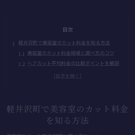
目次
軽井沢町で美容室のカット料金を知る方法
美容室のカット料金相場と調べ方のコツ
ヘアカット平均料金の比較ポイントを解説
美容室利用時に知るべきコスト知識まとめ
軽井沢町で美容室料金を賢くチェックする
方法
美容室で後悔しない料金確認のポイント
軽井沢町で美容室のカット料金
美容室を選ぶならカット頻度の見極めも大事
を知る方法
美容室選びに役立つカット頻度の目安とは
髪型別に最適な美容室通いの間隔を考える