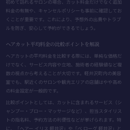
初めて訪れるサロンの場合、カット料金だけでなく追加
カット料金相場と頻度を賢く組み合わせる
料金の有無や、キャンセルポリシーも事前に確認してお
方法
くことが重要です。これにより、予想外の出費やトラブ
美容室で満足度が高まる通い方のコツ
ルを防ぎ、安心して予約ができるでしょう。
髪型ごとに異なる美容室利用頻度の解説
軽井沢駅周辺で美容室を探す賢いコツ
ヘアカット平均料金の比較ポイントを解説
美容室選びで役立つ軽井沢駅周辺の探し方
ヘアカットの平均料金を比較する際には、単純な価格だ
美容室とヘアセット対応の違いを知るポイ
けでなく、サービス内容や立地、施術者の経験値など複
ント
数の視点から考えることが大切です。軽井沢町内の美容
室でも、駅近くのサロンや観光エリアの店舗はやや高め
駅近で便利な美容室の見分け方を紹介
の料金設定が一般的です。
美容室探しに活かせる地元情報の集め方
美容室利用時の駅周辺アクセス確認術
比較ポイントとしては、カットに含まれるサービス（シ
ャンプー・ブロー・マッサージなど）、担当スタイリス
美容室選びを成功させる最新の比較情報
トの指名料、予約方法の利便性などが挙げられます。特
美容室比較で失敗しないチェックリスト
に、「ヘアー イリス 軽井沢」や「べ ローグ 軽井沢」と