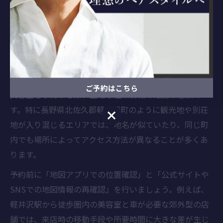
気になる美容室の住所と地名の
確認ポイント
美容室予約時に役立つ住所チェックの方法
ご予約はこちら
美容室を予約する際、正確な住所情報の確認は必須で
す。特に長野県北佐久郡軽井沢町のように観光地や別荘
ご予約はこちら
地が入り混じるエリアでは、地名が似ていたり、同じ町
内でも場所によってアクセス方法が異なることが多くあ
ります。
予約前に「地図アプリでの位置確認」と「公式サイトや
SNSでの地図情報の再確認」を行いましょう。例えば、
軽井沢駅から徒歩圏内の美容室と車が必要な郊外型の店
舗では、来店時の移動手段や所要時間に大きな差が生じ