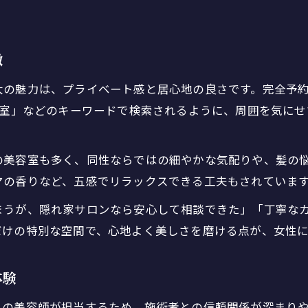
落ち着いた雰囲気が光る美容室選びの秘訣
落ち着いた美容室を選ぶ際のポイントまとめ
徴
隠れ家美容室で体感できる上質な時間と空間
個人経営美容室ならではの丁寧な接客を解説
大の魅力は、プライベート感と居心地の良さです。完全予約
容室」などのキーワードで検索されるように、周囲を気に
女性スタッフのみ美容室で安心の髪質改善
プライベートサロンの落ち着いた雰囲気とは
の美容室も多く、同性ならではの細やかな気配りや、髪の
女性一人でも安心できる美容室が持つ特別な価値
マの香りなど、五感でリラックスできる工夫もされていま
女性一人で通える美容室の安心ポイント解説
ご予約はこちら
ご予約はこちら
美容室の隠れ家空間が持つ癒しの魅力とは
まうが、隠れ家サロンなら安心して相談できた」「丁寧な
だけの特別な空間で、心地よく美しさを磨ける点が、女性に
女性専用美容室で受ける隠れ家サービス体験
一人営業美容室の特別な価値を知るメリット
体験
プライベートサロンで感じる安心感と信頼性
人の美容師が担当するため、施術者との信頼関係が深まりや