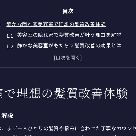
目次
静かな隠れ家美容室で理想の髪質改善体験
美容室の隠れ家で髪質改善が叶う理由を解説
静かな美容室がもたらす髪質改善の効果とは
女性に人気の隠れ家美容室の魅力と特徴
ひとり営業の美容室で受ける髪質改善体験
プライベートな美容室で心と髪を整える時間
プライベート空間を求めるあなたに美容室の新常識
室で理想の髪質改善体験
美容室選びで重視したいプライベート空間の重要
隠れ家美容室が女性から支持される理由
を解説
一人でやっている美容室のメリットと注意点
は、まず一人ひとりの髪質や悩みに合わせた丁寧なカウン
女性スタッフのみ美容室の安心な雰囲気を紹介