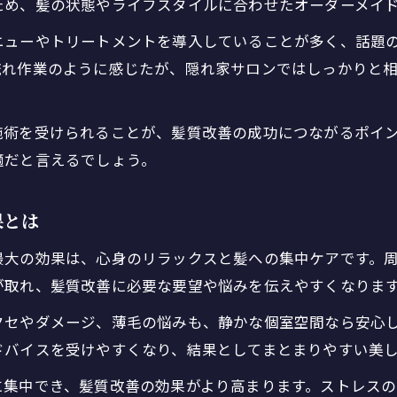
ため、髪の状態やライフスタイルに合わせたオーダーメイ
個人経営美容室が提供する新しい美容室体験
ニューやトリートメントを導入していることが多く、話題
髪質改善も叶う隠れ家サロンの選び方とは
流れ作業のように感じたが、隠れ家サロンではしっかりと
隠れ家美容室で髪質改善を成功させる選び方
一人営業美容室の髪質改善メニューの特徴とは
施術を受けられることが、髪質改善の成功につながるポイ
女性専用隠れ家美容室の選び方と安心ポイント
適だと言えるでしょう。
プライベートサロンで髪質改善を受ける利点
個人経営美容室と大手サロンの違いを比較
果とは
ひとり時間を大切にしたい方へ送る美容室の魅力
最大の効果は、心身のリラックスと髪への集中ケアです。
ひとりで行ける美容室が人気の理由と魅力
が取れ、髪質改善に必要な要望や悩みを伝えやすくなりま
隠れ家美容室で叶う特別なリラックスタイム
クセやダメージ、薄毛の悩みも、静かな個室空間なら安心
女性一人でも安心して通える美容室の条件
ドバイスを受けやすくなり、結果としてまとまりやすい美
美容室のプライベート空間で癒やしを体感
に集中でき、髪質改善の効果がより高まります。ストレス
一人営業美容室での心地よいサービスとは