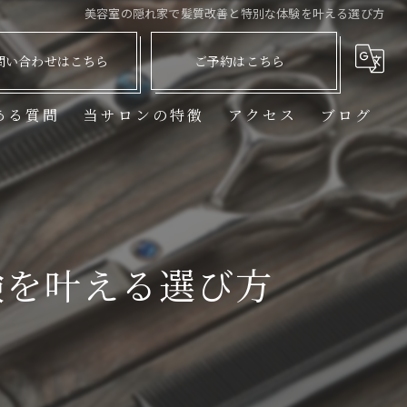
美容室の隠れ家で髪質改善と特別な体験を叶える選び方
問い合わせはこちら
ご予約はこちら
ある質問
当サロンの特徴
アクセス
ブログ
男性専用
マンツーマン
カット
験を叶える選び方
AGA
メンズ