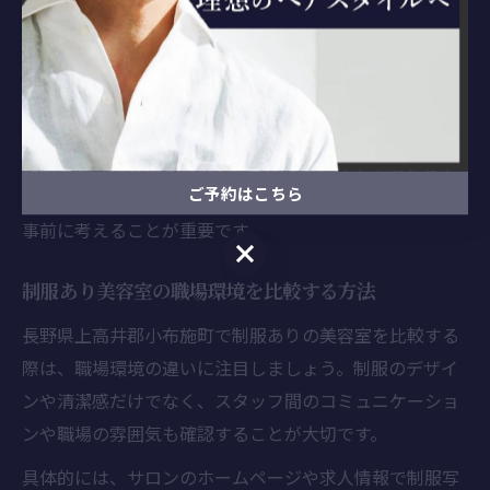
す。
例えば、制服が決まっている美容室では着替えの手間が
減り、服装選びに悩む必要がありません。しかし、デザ
インや素材によっては動きづらさや季節ごとの温度調整
に困るケースも見られます。自分の働き方や重視するポ
ご予約はこちら
イントを明確にし、制服の有無が自身に合っているかを
事前に考えることが重要です。
ご予約はこちら
制服あり美容室の職場環境を比較する方法
長野県上高井郡小布施町で制服ありの美容室を比較する
際は、職場環境の違いに注目しましょう。制服のデザイ
ンや清潔感だけでなく、スタッフ間のコミュニケーショ
ンや職場の雰囲気も確認することが大切です。
具体的には、サロンのホームページや求人情報で制服写