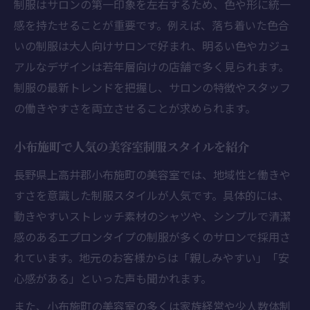
制服はサロンの第一印象を左右するため、色や形に統一
美容室の制服がチームワークに与える効果
感を持たせることが重要です。例えば、落ち着いた色合
制服選びが美容室スタッフの定着率に関係
いの制服は大人向けサロンで好まれ、明るい色やカジュ
美容室勤務の満足度を左右する制服の特徴
アルなデザインは若年層向けの店舗で多く見られます。
地元密着の美容室で働く魅力を再発見
制服の最新トレンドを把握し、サロンの特徴やスタッフ
美容室制服が地元密着型サロンで活躍する
の働きやすさを両立させることが求められます。
理由
小布施町で人気の美容室制服スタイルを紹介
地元美容室で制服が生む安心感と信頼感
長野県上高井郡小布施町の美容室では、地域性と働きや
美容室制服が地域密着のサービスに貢献
すさを意識した制服スタイルが人気です。具体的には、
スタッフ同士の絆を深める美容室制服の役
動きやすいストレッチ素材のシャツや、シンプルで清潔
割
感のあるエプロンタイプの制服が多くのサロンで採用さ
美容室制服が地域のお客様に与える印象
れています。地元のお客様からは「親しみやすい」「安
自分に合う美容室制服選びの実践的ヒント
心感がある」といった声も聞かれます。
美容室勤務で快適な制服選びのコツを紹介
また、小布施町の美容室の多くは家族経営や少人数体制