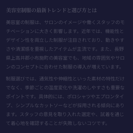
小布施町美容室の働きやすさと制服事情
美容室制服の最新トレンドと選び方とは
スタッフ満足度が高まる美容室制服の特徴
美容室の制服は、サロンのイメージや働くスタッフのモ
美容室の制服が職場環境に与える効果
チベーションに大きく影響します。近年では、機能性と
美容室スタッフの働き方と制服の関係性
デザイン性を両立した制服が注目されており、動きやす
制服あり美容室を探すときのポイントを解説
さや清潔感を重視したアイテムが主流です。また、長野
県上高井郡小布施町の美容室でも、地域の雰囲気やサロ
美容室制服の有無で選ぶ際の注意点
ンのコンセプトに合わせた制服の導入が増えています。
制服あり美容室の職場環境を比較する方法
美容室求人で制服条件を確認するポイント
制服選びでは、通気性や伸縮性といった素材の特性だけ
でなく、季節ごとの温度変化や洗濯のしやすさも重要な
美容室の制服規定をチェックするメリット
ポイントです。具体的には、ポロシャツやエプロンタイ
制服あり美容室の探し方とその利点
プ、シンプルなカットソーなどが採用される傾向にあり
美容室勤務の満足度は制服からも分かる理由
ます。スタッフの意見を取り入れた選定や、試着を通じ
美容室制服がスタッフ満足度に与える影響
て着心地を確認することが失敗しないコツです。
快適な美容室制服が働く意欲を高める理由