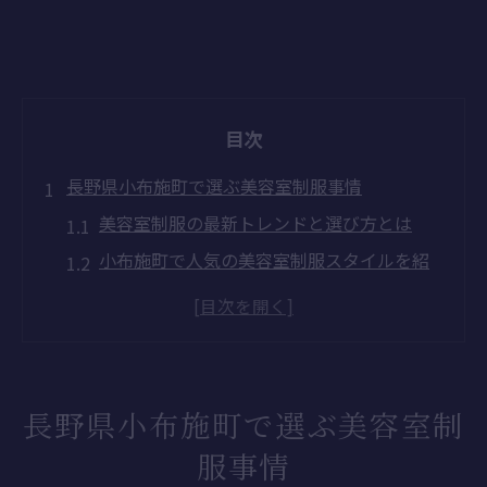
目次
長野県小布施町で選ぶ美容室制服事情
美容室制服の最新トレンドと選び方とは
小布施町で人気の美容室制服スタイルを紹
介
制服が美容室の雰囲気に与える影響とは
美容室選びで制服を重視する理由を解説
美容室制服がスタッフに与えるメリット
長野県小布施町で選ぶ美容室制
働きやすさ重視なら小布施町の美容室が注目
服事情
美容室で働く人が感じる制服の快適性とは