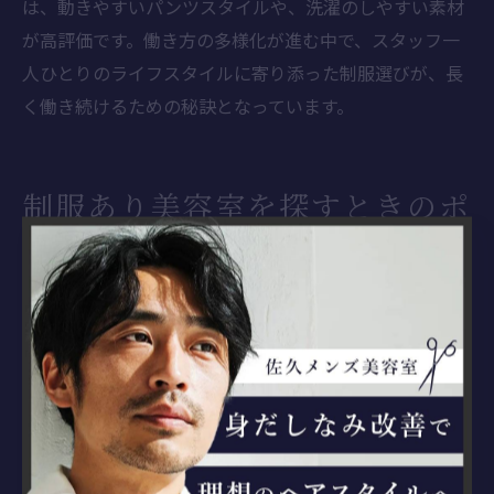
は、動きやすいパンツスタイルや、洗濯のしやすい素材
が高評価です。働き方の多様化が進む中で、スタッフ一
人ひとりのライフスタイルに寄り添った制服選びが、長
く働き続けるための秘訣となっています。
制服あり美容室を探すときのポ
イントを解説
美容室制服の有無で選ぶ際の注意点
美容室を選ぶ際、「制服の有無」は働きやすさや雰囲気
に大きな影響を与えるポイントです。なぜなら、制服が
あることでスタッフ全体の統一感や清潔感が生まれ、来
店客への印象が良くなる一方、個性を重視したい方や自
由な服装を好む方にはストレスになることもあるからで